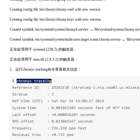
Creating config file /etc/chrony/chrony.conf with new version
Creating config file /etc/chrony/chrony.keys with new version
Created symlink /etc/systemd/system/chronyd.service → /lib/systemd/system/chrony.ser
Created symlink /etc/systemd/system/multi-user.target.wants/chrony.service → /lib/syst
正在处理用于 systemd (238-5) 的触发器 ...
正在处理用于 man-db (2.8.3-2) 的触发器 ...
2、运行chronyc tracking命令查看相关信息：