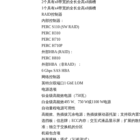
2个具有x8带宽的全长全高x8插槽
1个具有x4带宽的全长全高x8插槽
RAID控制器
内部控制器：
PERC S110 (SW RAID)
PERC H310
PERC H710
PERC H710P
外部HBA (RAID)：
PERC H810
外部HBA（非RAID）：
6 Gbps SAS HBA
网络控制器
英特尔双端口1 GbE LOM
电源选项
钛金级高能效电源（750瓦）
白金级高能效495 W、750 W或1100 W电源
自动量程电源可用性
高能效、热插拔冗余电源；热插拔驱动器托架；支持双内置
选挡板；信息牌；ECC内存；交互式液晶显示屏；扩展的散
准；独立于交换机的分区
机箱包含项
外形规格：塔式（5U机架式）